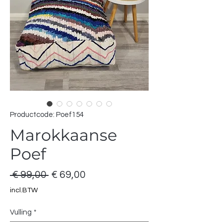
Productcode: Poef154
Marokkaanse
Poef
Normale
Verkoopprijs
 € 99,00 
€ 69,00
prijs
incl.BTW
Vulling
*