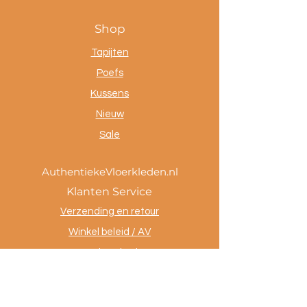
Shop
Tapijten
Poefs
Kussens
Nieuw
Sale
AuthentiekeVloerkleden.nl
Klanten Service
Verzending en retour
Winkel beleid / AV
Betaalmethoden
Privacy policy
Tevreden klanten