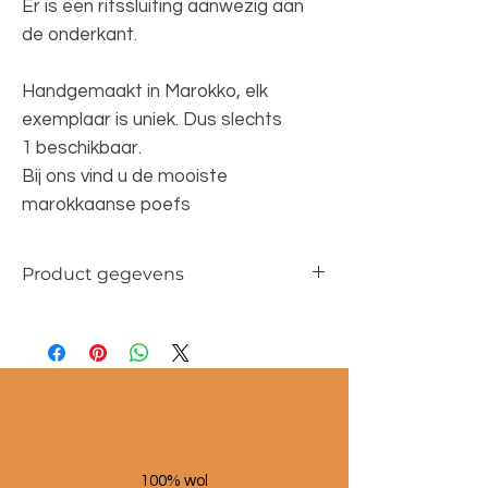
Er is een ritssluiting aanwezig aan
de onderkant.
Handgemaakt in Marokko, elk
exemplaar is uniek. Dus slechts
1 beschikbaar.
Bij ons vind u de mooiste
marokkaanse poefs
Product gegevens
Materiaal: 100 % wol
Maat poef: 60x60x25 cm
100% wol