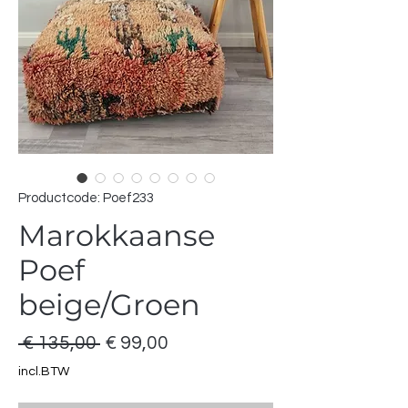
Productcode: Poef233
Marokkaanse
Poef
beige/Groen
Normale
Verkoopprijs
 € 135,00 
€ 99,00
prijs
incl.BTW