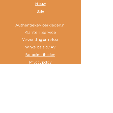
Nieuw
Sale
AuthentiekeVloerkleden.nl
Klanten Service
Verzending en retour
Winkel beleid / AV
Betaalmethoden
Privacy policy
Tevreden klanten
Contact
.