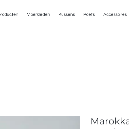
NU 
 producten
Vloerkleden
Kussens
Poefs
Accessoires
Marokka