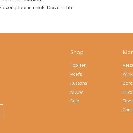
ig aan de onderkant.
 exemplaar is uniek. Dus slechts
Shop
Kla
Tapijten
Verz
Poefs
Winke
Kussens
Beta
Nieuw
Priva
Sale
Tevr
Cont