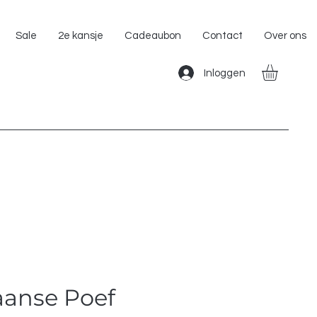
Gratis Verzending binnen Nederland!!
Sale
2e kansje
Cadeaubon
Contact
Over ons
Inloggen
anse Poef