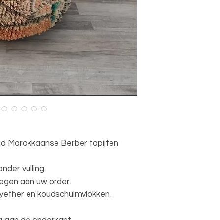
d Marokkaanse Berber tapijten
der vulling.
oegen aan uw order.
olyether en koudschuimvlokken.