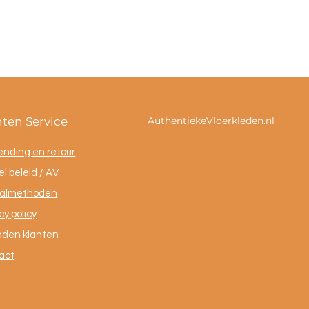
nten Service
AuthentiekeVloerkleden.nl
ending en retour
l beleid / AV
almethoden
cy policy
eden klanten
act