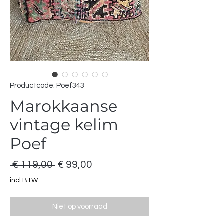
Productcode: Poef343
Marokkaanse
vintage kelim
Poef
Normale
Verkoopprijs
 € 119,00 
€ 99,00
prijs
incl.BTW
Niet op voorraad