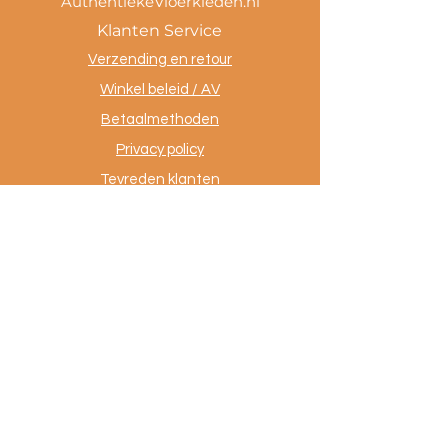
AuthentiekeVloerkleden.nl
Klanten Service
Verzending en retour
Winkel beleid / AV
Betaalmethoden
Privacy policy
Tevreden klanten
Contact
.