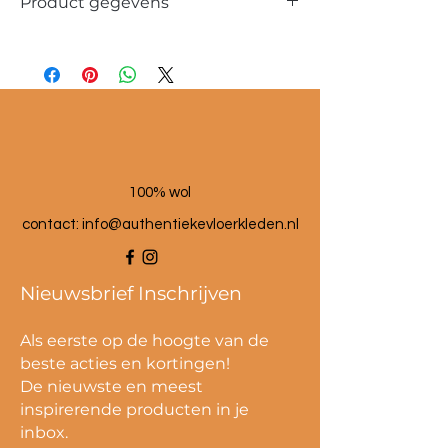
Product gegevens
Materiaal: 100 % wol
Maat poef: 60x60x25 cm
100% wol
contact:
info@authentiekevloerkleden.nl
Nieuwsbrief Inschrijven
Als eerste op de hoogte van de
beste acties en kortingen!
De nieuwste en meest
inspirerende producten in je
inbox.