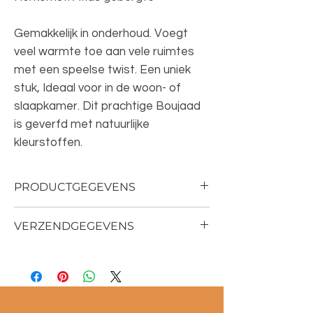
Gemakkelijk in onderhoud. Voegt
veel warmte toe aan vele ruimtes
met een speelse twist. Een uniek
stuk, Ideaal voor in de woon- of
slaapkamer. Dit prachtige Boujaad
is geverfd met natuurlijke
kleurstoffen.
PRODUCTGEGEVENS
Dit vloerkleed is Handgeknoopt op
VERZENDGEGEVENS
traditionele wijze
Het tapijt is gemaakt van natuurlijke
Verzend tijd 1 - 3 werkdagen
materialen en het is milieu vriendelijk
Dikte van het vloerkleed: 2 tot 4 cm
Materiaal: 100% schapenwol
Afmetingen: 250 cm lang, 150 cm breed