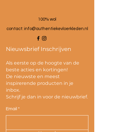
Herkomst: Atlas gebergte
100% wol
contact:
info@authentiekevloerkleden.nl
Nieuwsbrief Inschrijven
Als eerste op de hoogte van de
beste acties en kortingen!
De nieuwste en meest
inspirerende producten in je
inbox.
Schrijf je dan in voor de nieuwbrief.
Email