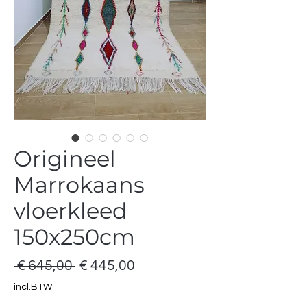
Origineel
Marrokaans
vloerkleed
150x250cm
Normale
Verkoopprijs
 € 645,00 
€ 445,00
prijs
incl.BTW