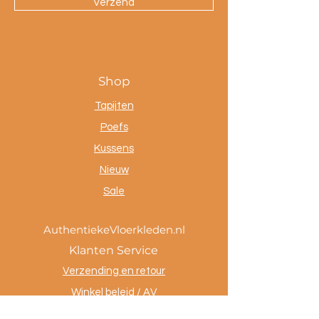
Verzend
Shop
Tapijten
Poefs
Kussens
Nieuw
Sale
AuthentiekeVloerkleden.nl
Klanten Service
Verzending en retour
Winkel beleid / AV
Betaalmethoden