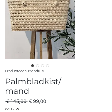
Productcode: Mand019
Palmbladkist/
mand
Normale
Verkoopprijs
 € 145,00 
€ 99,00
prijs
incl.BTW