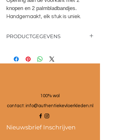
Opening aan de voorkant met 2
knopen en 2 palmbladbandjes.
Handgemaakt, elk stuk is uniek.
PRODUCTGEGEVENS
Materiaal: 100% palmblad
Hoogte: 32 cm
Breedte: 59 cm
Diepte: 35 cm
100% wol
contact:
info@authentiekevloerkleden.nl
Nieuwsbrief Inschrijven