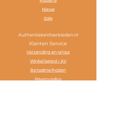
Kussens
Nieuw
Sale
AuthentiekeVloerkleden.nl
Klanten Service
Verzending en retour
Winkel beleid / AV
Betaalmethoden
Privacy policy
Tevreden klanten
Contact
.