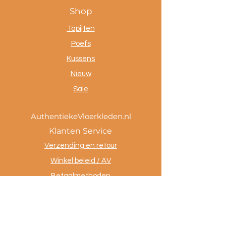
Shop
Tapijten
Poefs
Kussens
Nieuw
Sale
AuthentiekeVloerkleden.nl
Klanten Service
Verzending en retour
Winkel beleid / AV
Betaalmethoden
Privacy policy
Tevreden klanten
Contact