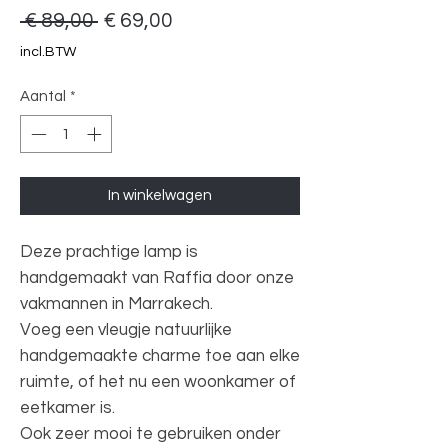
Normale
Verkoopprijs
 € 89,00 
€ 69,00
prijs
incl.BTW
Aantal
*
In winkelwagen
Deze prachtige lamp is
handgemaakt van Raffia door onze
vakmannen in Marrakech.
Voeg een vleugje natuurlijke
handgemaakte charme toe aan elke
ruimte, of het nu een woonkamer of
eetkamer is.
Ook zeer mooi te gebruiken onder