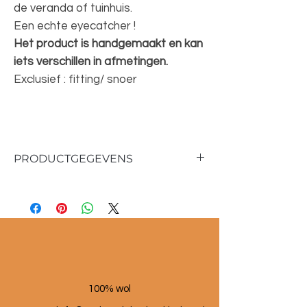
de veranda of tuinhuis.
Een echte eyecatcher !
Het product is handgemaakt en kan
iets verschillen in afmetingen.
Exclusief : fitting/ snoer
PRODUCTGEGEVENS
Materiaal : Raffia/metaal
Kleur : naturel
Afmetingen :
35 cm hoog
35 cm diameter
100% wol