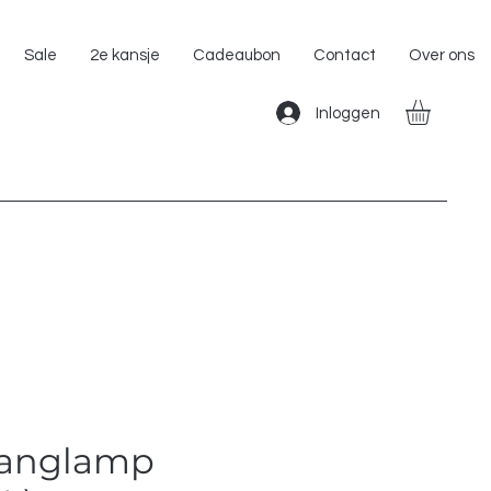
Gratis Verzending binnen Nederland!!
Sale
2e kansje
Cadeaubon
Contact
Over ons
Inloggen
Hanglamp