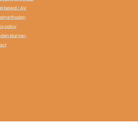
l beleid / AV
almethoden
cy policy
eden klanten
act