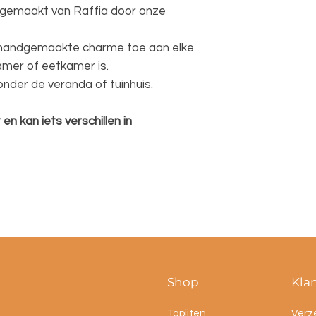
dgemaakt van Raffia door onze
e handgemaakte charme toe aan elke
amer of eetkamer is.
nder de veranda of tuinhuis.
n kan iets verschillen in
Shop
Kla
Tapijten
Verz