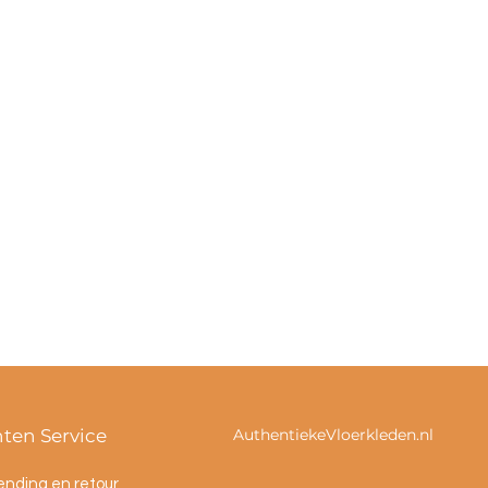
nten Service
AuthentiekeVloerkleden.nl
ending en retour