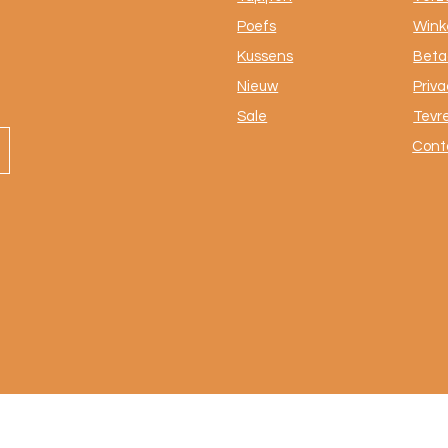
Poefs
Winke
Kussens
Beta
Nieuw
Priva
Sale
Tevr
Cont