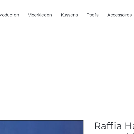
NU 
 producten
Vloerkleden
Kussens
Poefs
Accessoires
Raffia 