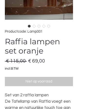
Productcode: Lamp001
Raffia lampen
set oranje
Normale
Verkoopprijs
 € 115,00 
€ 69,00
prijs
incl.BTW
Niet op voorraad
Set van 2 raffia lampen
De Tafellamp van Raffia voegt een
warme en natuurlijke touch toe aan