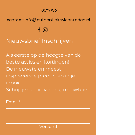
100% wol
contact:
info@authentiekevloerkleden.nl
Nieuwsbrief Inschrijven
Als eerste op de hoogte van de
beste acties en kortingen!
De nieuwste en meest
inspirerende producten in je
inbox.
Schrijf je dan in voor de nieuwbrief.
Email
Verzend