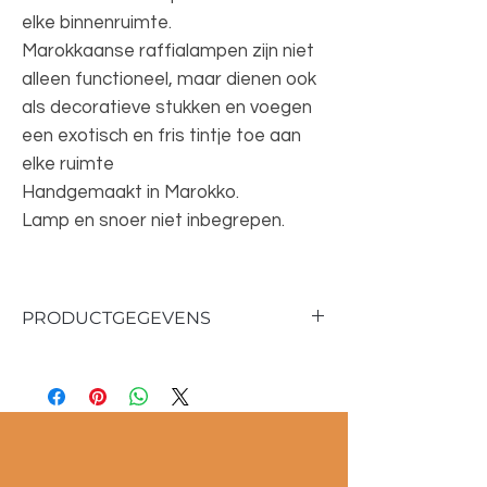
elke binnenruimte.
Marokkaanse raffialampen zijn niet
alleen functioneel, maar dienen ook
als decoratieve stukken en voegen
een exotisch en fris tintje toe aan
elke ruimte
Handgemaakt in Marokko.
Lamp en snoer niet inbegrepen.
PRODUCTGEGEVENS
Materiaal : Raffia/ metaal
Kleur : Oranje
Afmetingen :
30 cm hoog
25 cm diameter lampenkap