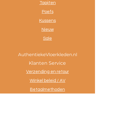
Tapijten
Poefs
Kussens
Nieuw
Sale
AuthentiekeVloerkleden.nl
Klanten Service
Verzending en retour
Winkel beleid / AV
Betaalmethoden
Privacy policy
Tevreden klanten
Contact
.