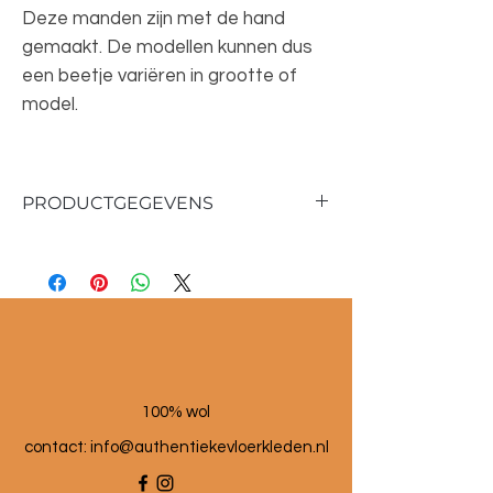
Deze manden zijn met de hand
gemaakt. De modellen kunnen dus
een beetje variëren in grootte of
model.
PRODUCTGEGEVENS
Materiaal : zeegras en wol
Hoogte: 35 cm
Diameter: 20 cm
100% wol
contact:
info@authentiekevloerkleden.nl