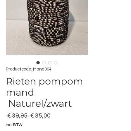
Productcode: Mand004
Rieten pompom
mand
Naturel/zwart
Normale
Verkoopprijs
 € 39,95 
€ 35,00
prijs
incl.BTW