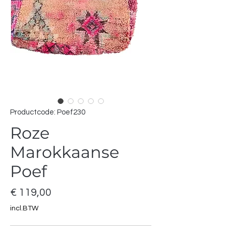
Productcode: Poef230
Roze
Marokkaanse
Poef
Prijs
€ 119,00
incl.BTW