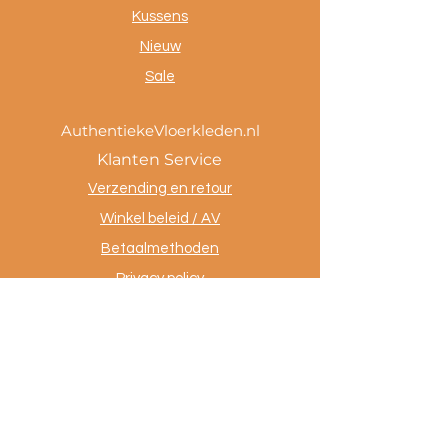
Kussens
Nieuw
Sale
AuthentiekeVloerkleden.nl
Klanten Service
Verzending en retour
Winkel beleid / AV
Betaalmethoden
Privacy policy
Tevreden klanten
Contact
.