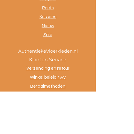
Poefs
Kussens
Nieuw
Sale
AuthentiekeVloerkleden.nl
Klanten Service
Verzending en retour
Winkel beleid / AV
Betaalmethoden
Privacy policy
Tevreden klanten
Contact
.