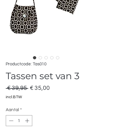
Productcode: Tas010
Tassen set van 3
Normale
Verkoopprijs
 € 39,95 
€ 35,00
prijs
incl.BTW
Aantal
*