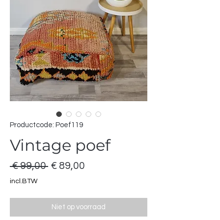
Productcode: Poef119
Vintage poef
Normale
Verkoopprijs
 € 99,00 
€ 89,00
prijs
incl.BTW
Niet op voorraad