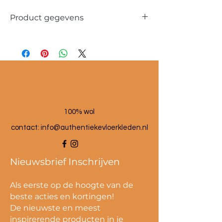
Product gegevens
Materiaal: 100 % wol
Maat poef: 60x60x25 cm
100% wol
contact:
info@authentiekevloerkleden.nl
Nieuwsbrief Inschrijven
Als eerste op de hoogte van de
beste acties en kortingen!
De nieuwste en meest
inspirerende producten in je