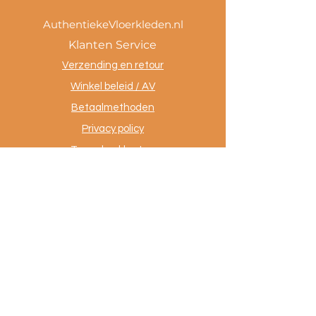
AuthentiekeVloerkleden.nl
Klanten Service
Verzending en retour
Winkel beleid / AV
Betaalmethoden
Privacy policy
Tevreden klanten
Contact
.