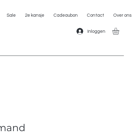
Gratis Verzending binnen Nederland!!
Sale
2e kansje
Cadeaubon
Contact
Over ons
Inloggen
 mand