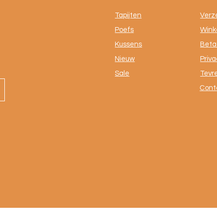
Tapijten
Verz
Poefs
Winke
Kussens
Beta
Nieuw
Priva
Sale
Tevr
Cont