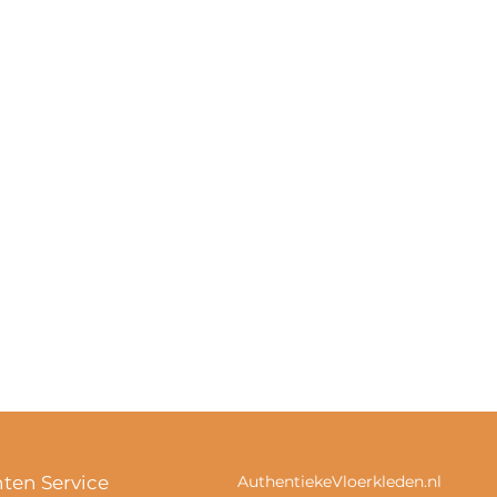
nten Service
AuthentiekeVloerkleden.nl