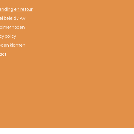
ending en retour
l beleid / AV
almethoden
cy policy
eden klanten
act