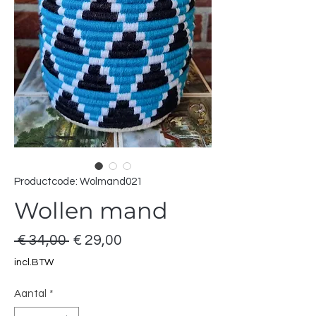
Productcode: Wolmand021
Wollen mand
Normale
Verkoopprijs
 € 34,00 
€ 29,00
prijs
incl.BTW
Aantal
*