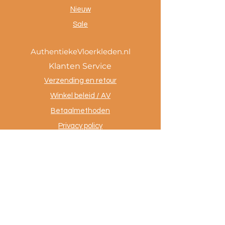
Nieuw
Sale
AuthentiekeVloerkleden.nl
Klanten Service
Verzending en retour
Winkel beleid / AV
Betaalmethoden
Privacy policy
Tevreden klanten
Contact
.