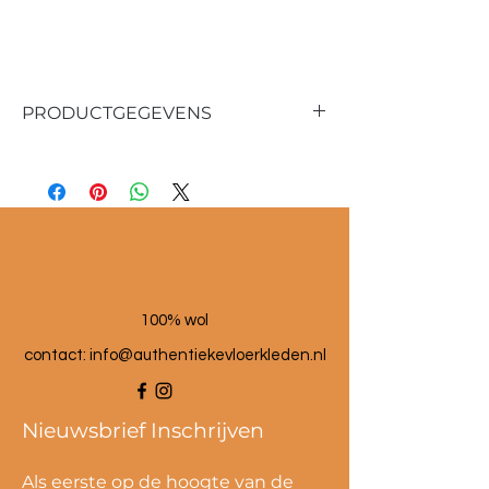
PRODUCTGEGEVENS
Materiaal : zeegras en wol
Afmeting: circa 25 cm hoog
Kleur: meerkleurig.
100% wol
contact:
info@authentiekevloerkleden.nl
Nieuwsbrief Inschrijven
Als eerste op de hoogte van de