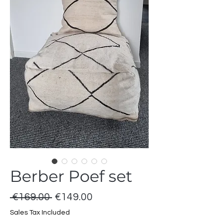
Berber Poef set
Regular
Sale
 €169.00 
€149.00
Price
Price
Sales Tax Included