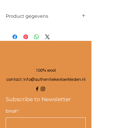
Product gegevens
Materiaal: 100 % wol
Maat poef: 60x60x25 cm
100% wool
contact: info@a
uthentiekevloerkleden.nl
Subscribe to Newsletter
Email