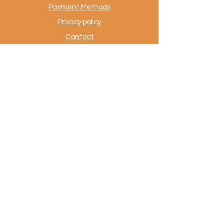
Payment Methods
Privacy policy
Contact
.
AuthentiekeVloerkleden.nl