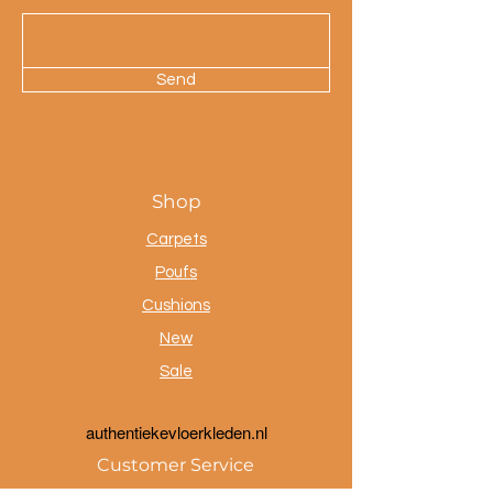
Send
Shop
Carpets
Poufs
Cushions
New
Sale
a
uthentiekevloerkleden.nl
Customer Service