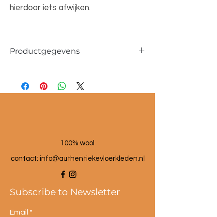
hierdoor iets afwijken.
Productgegevens
Afmetingen ca. 50x30cm
100% wol
100% wool
contact: info@a
uthentiekevloerkleden.nl
Subscribe to Newsletter
Email