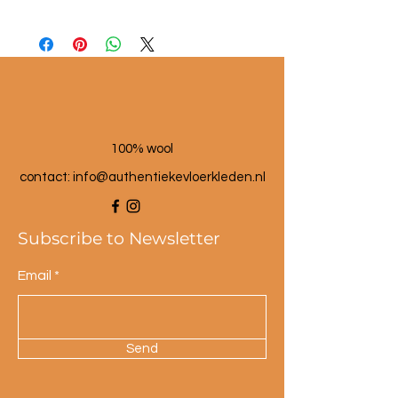
Afmetingen ca. 50x39cm
100% wol
100% wool
contact: info@a
uthentiekevloerkleden.nl
Subscribe to Newsletter
Email
Send