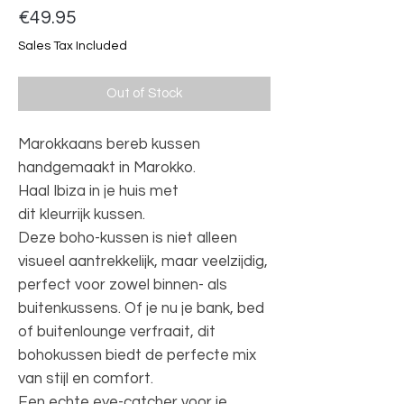
Price
€49.95
Sales Tax Included
Out of Stock
Marokkaans bereb kussen
handgemaakt in Marokko.
Haal Ibiza in je huis met
dit kleurrijk kussen.
Deze boho-kussen is niet alleen
visueel aantrekkelijk, maar veelzijdig,
perfect voor zowel binnen- als
buitenkussens. Of je nu je bank, bed
of buitenlounge verfraait, dit
bohokussen biedt de perfecte mix
van stijl en comfort.
Een echte eye-catcher voor je