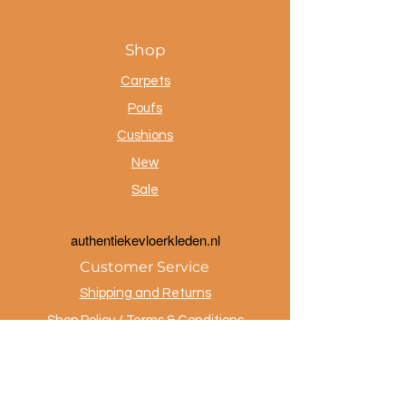
Shop
Carpets
Poufs
Cushions
New
Sale
a
uthentiekevloerkleden.nl
Customer Service
Shipping and Returns
Shop Policy / Terms & Conditions
Payment Methods
Privacy policy
Contact