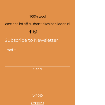
100% wool
contact: info@a
uthentiekevloerkleden.nl
Subscribe to Newsletter
Email
Send
Shop
Carpets