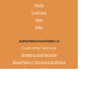
Poufs
Cushions
New
Sale
a
uthentiekevloerkleden.nl
Customer Service
Shipping and Returns
Shop Policy / Terms & Conditions
Payment Methods
Privacy policy
Contact
.