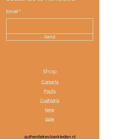
Email
Send
Shop
Carpets
Poufs
Cushions
New
Sale
a
uthentiekevloerkleden.nl