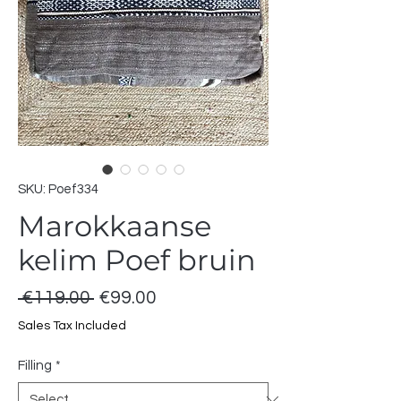
SKU: Poef334
Marokkaanse
kelim Poef bruin
Regular
Sale
 €119.00 
€99.00
Price
Price
Sales Tax Included
Filling
*