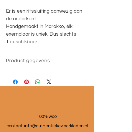
Er is een ritssluiting aanwezig aan
de onderkant.
Handgemaakt in Marokko, elk
exemplaar is uniek. Dus slechts
1 beschikbaar.
Product gegevens
Materiaal: 100 % wol
Maat poef: 60x60x25 cm
100% wool
contact: info@a
uthentiekevloerkleden.nl