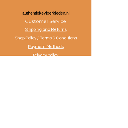
a
uthentiekevloerkleden.nl
Customer Service
Shipping and Returns
Shop Policy / Terms & Conditions
Payment Methods
Privacy policy
Contact
.