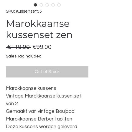
SKU: Kussenset55
Marokkaanse
kussenset zen
Regular
Sale
 €119.00 
€99.00
Price
Price
Sales Tax Included
Out of Stock
Marokkaanse kussens
Vintage Marokkaanse kussen set
van 2
Gemaakt van vintage Boujaad
Marokkaanse Berber tapijten
Deze kussens worden geleverd