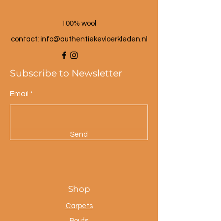
100% wool
contact: info@a
uthentiekevloerkleden.nl
Subscribe to Newsletter
Email
Send
Shop
Carpets
Poufs