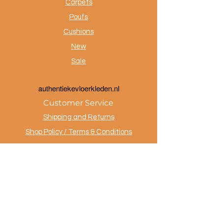
Carpets
Poufs
Cushions
New
Sale
a
uthentiekevloerkleden.nl
Customer Service
Shipping and Returns
Shop Policy / Terms & Conditions
Payment Methods
Privacy policy
Contact
.