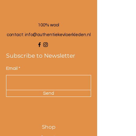
100% wool
contact: info@a
uthentiekevloerkleden.nl
Subscribe to Newsletter
Email
Send
Shop