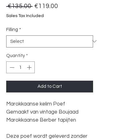
Regular
Sale
 €135.00 
€119.00
Price
Price
Sales Tax Included
Filling
*
Quantity
*
Add to Cart
Marokkaanse kelim Poef
Gemaakt van vintage Boujaad
Marokkaanse Berber tapijten
Deze poef wordt geleverd zonder