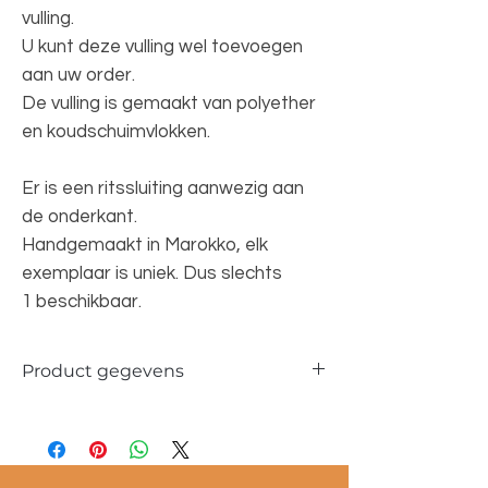
vulling.
U kunt deze vulling wel toevoegen
aan uw order.
De vulling is gemaakt van polyether
en koudschuimvlokken.
Er is een ritssluiting aanwezig aan
de onderkant.
Handgemaakt in Marokko, elk
exemplaar is uniek. Dus slechts
1 beschikbaar.
Product gegevens
Materiaal: 100 % wol
Maat poef: 60x60x25 cm