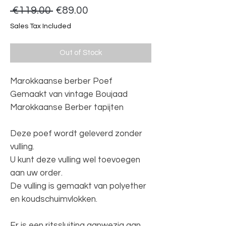
Regular
Sale
 €119.00 
€89.00
Price
Price
Sales Tax Included
Out of Stock
Marokkaanse berber Poef
Gemaakt van vintage Boujaad
Marokkaanse Berber tapijten
Deze poef wordt geleverd zonder
vulling.
U kunt deze vulling wel toevoegen
aan uw order.
De vulling is gemaakt van polyether
en koudschuimvlokken.
Er is een ritssluiting aanwezig aan