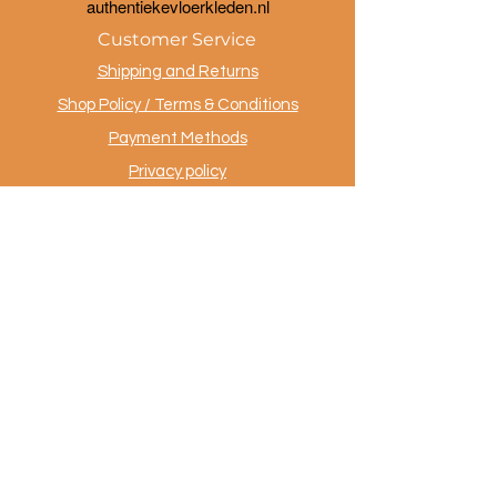
a
uthentiekevloerkleden.nl
Customer Service
Shipping and Returns
Shop Policy / Terms & Conditions
Payment Methods
Privacy policy
Contact
.
AuthentiekeVloerkleden.nl