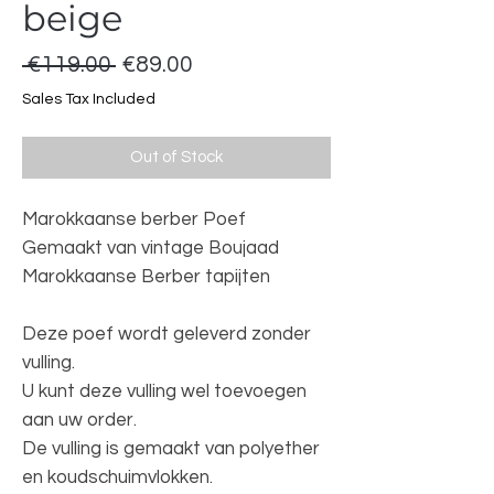
beige
Regular
Sale
 €119.00 
€89.00
Price
Price
Sales Tax Included
Out of Stock
Marokkaanse berber Poef
Gemaakt van vintage Boujaad
Marokkaanse Berber tapijten
Deze poef wordt geleverd zonder
vulling.
U kunt deze vulling wel toevoegen
aan uw order.
De vulling is gemaakt van polyether
en koudschuimvlokken.