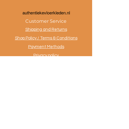
a
uthentiekevloerkleden.nl
Customer Service
Shipping and Returns
Shop Policy / Terms & Conditions
Payment Methods
Privacy policy
Contact
.