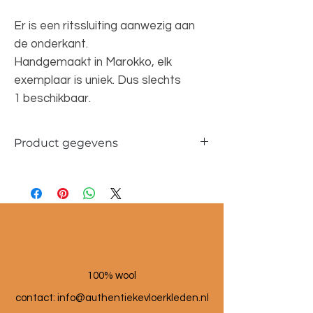
Er is een ritssluiting aanwezig aan
de onderkant.
Handgemaakt in Marokko, elk
exemplaar is uniek. Dus slechts
1 beschikbaar.
Product gegevens
Materiaal: 100 % wol
Maat poef: 60x60x25 cm
100% wool
contact: info@a
uthentiekevloerkleden.nl