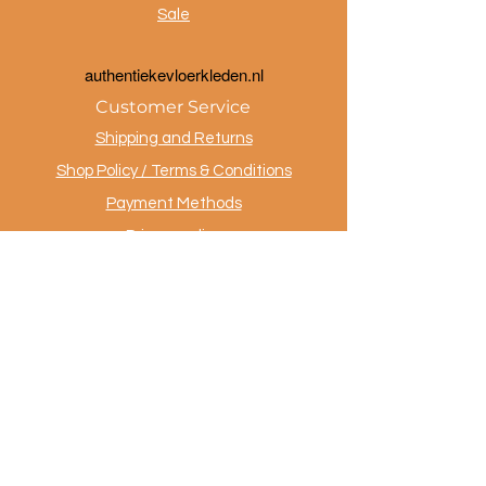
Sale
a
uthentiekevloerkleden.nl
Customer Service
Shipping and Returns
Shop Policy / Terms & Conditions
Payment Methods
Privacy policy
Contact
.