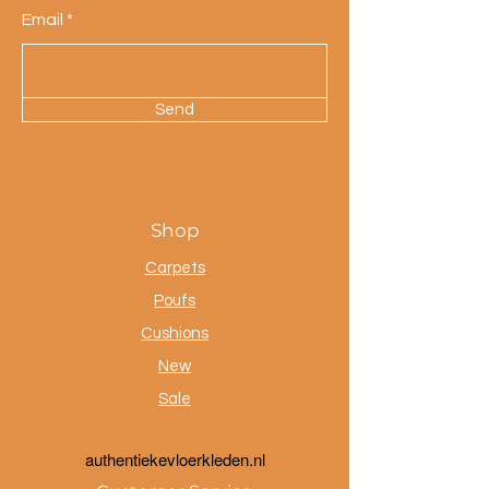
Email
Send
Shop
Carpets
Poufs
Cushions
New
Sale
a
uthentiekevloerkleden.nl