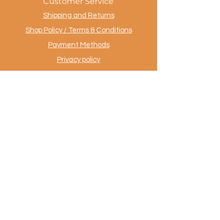
Customer Service
Shipping and Returns
Shop Policy / Terms & Conditions
Payment Methods
Privacy policy
Contact
.
AuthentiekeVloerkleden.nl