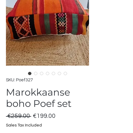
SKU: Poef327
Marokkaanse
boho Poef set
Regular
Sale
 €259.00 
€199.00
Price
Price
Sales Tax Included