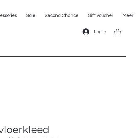
Shipping within the EU!
essories
Sale
Second Chance
Gift voucher
Meer
Log In
vloerkleed