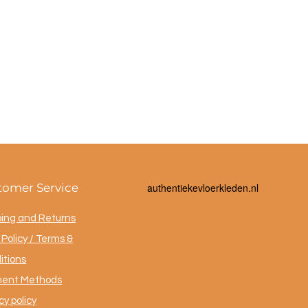
tomer Service
a
uthentiekevloerkleden.nl
ping and Returns
Policy / Terms &
itions
ent Methods
cy policy