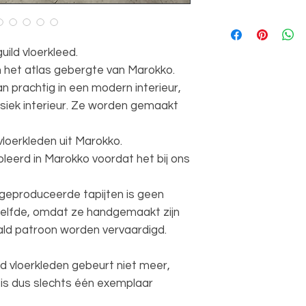
Vintage vloerkleed
Verzend tijd 1 - 3 
212x 103cm
ild vloerkleed.
n het atlas gebergte van Marokko.
 prachtig in een modern interieur,
ssiek interieur. Ze worden gemaakt
loerkleden uit Marokko.
leerd in Marokko voordat het bij ons
 geproduceerde tapijten is geen
zelfde, omdat ze handgemaakt zijn
ld patroon worden vervaardigd.
d vloerkleden gebeurt niet meer,
 is dus slechts één exemplaar