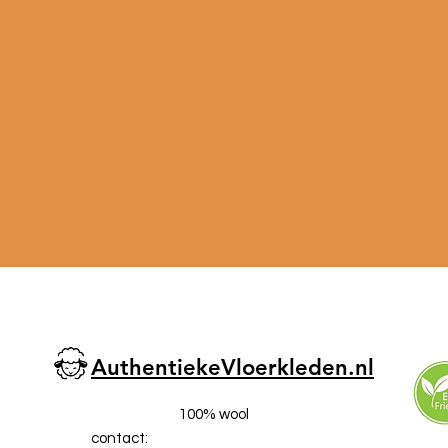
AuthentiekeVloerkleden.nl
100% wool
contact: