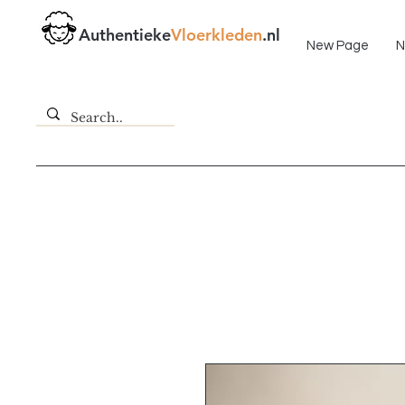
Fast delivery!
Authentieke
Vloerkleden
.nl
New Page
N