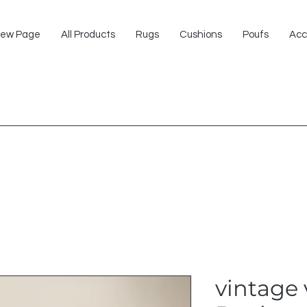
ew Page
All Products
Rugs
Cushions
Poufs
Acc
vintage 