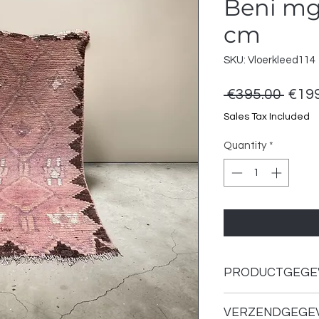
Beni mg
cm
SKU: Vloerkleed114
Regu
 €395.00 
€199
Price
Sales Tax Included
Quantity
*
PRODUCTGEGE
VERZENDGEGE
Materiaal: 100% sc