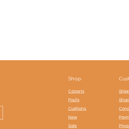
Shop
Cus
Carpets
Ship
Poufs
Shop 
Cushions
Cond
New
Paym
Sale
Priva