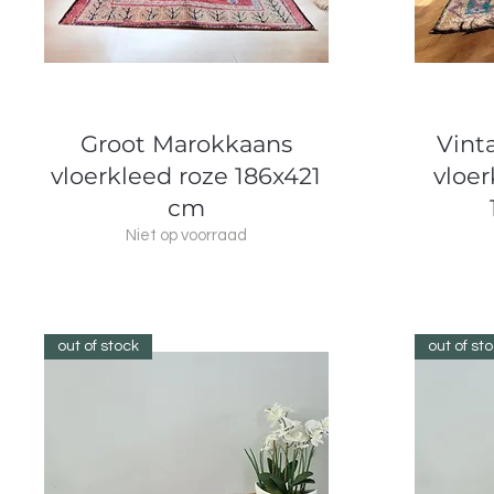
Snel overzicht
Groot Marokkaans
Vint
vloerkleed roze 186x421
vloer
cm
Niet op voorraad
out of stock
out of st