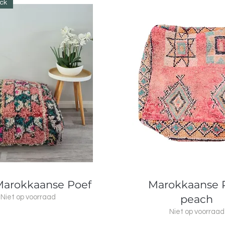
ock
Snel overzicht
Snel overzicht
Marokkaanse Poef
Marokkaanse 
peach
Niet op voorraad
Niet op voorraad