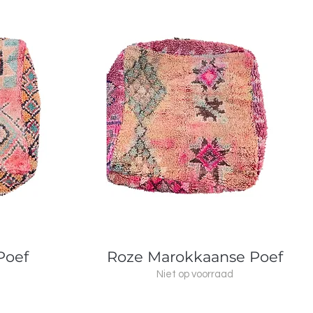
Snel overzicht
Poef
Roze Marokkaanse Poef
Niet op voorraad