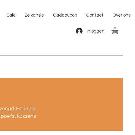
Gratis Verzending binnen Nederland!!
Sale
2e kansje
Cadeaubon
Contact
Over ons
Inloggen
evoegd. Houd de
, poefs, kussens