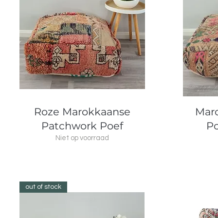
Snel overzicht
Roze Marokkaanse
Mar
Patchwork Poef
Po
Niet op voorraad
out of stock