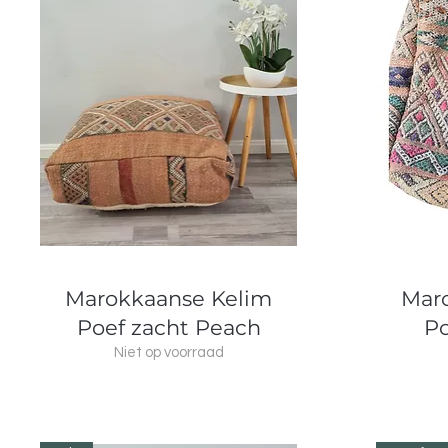
Snel overzicht
Marokkaanse Kelim
Mar
Poef zacht Peach
Po
Niet op voorraad