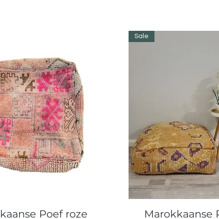
Sale
Snel overzicht
Snel overzicht
kaanse Poef roze
Marokkaanse 