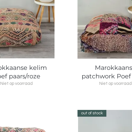
Snel overzicht
Snel overzicht
okkaanse kelim
Marokkaan
ef paars/roze
patchwork Poef
Niet op voorraad
Niet op voorraad
out of stock