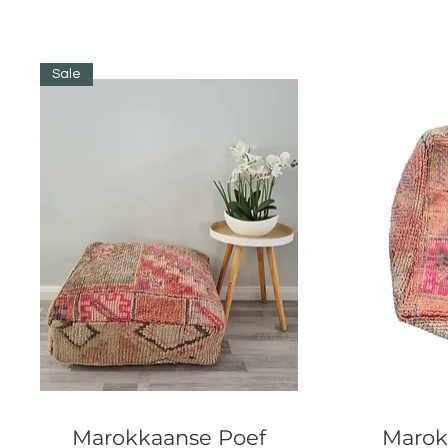
Sale
Snel overzicht
Marokkaanse Poef
Marok