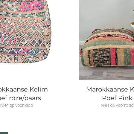
Snel overzicht
Snel overzicht
okkaanse Kelim
Marokkaanse K
ef roze/paars
Poef Pink
Niet op voorraad
Niet op voorraad