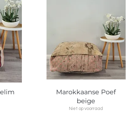
Snel overzicht
elim
Marokkaanse Poef
beige
Niet op voorraad