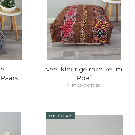
Snel overzicht
se
veel kleurige roze kelim
 Paars
Poef
Niet op voorraad
out of stock