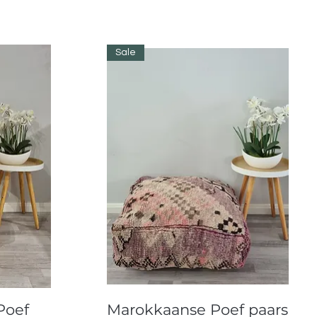
Sale
Snel overzicht
Poef
Marokkaanse Poef paars