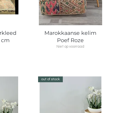
Snel overzicht
rkleed
Marokkaanse kelim
2 cm
Poef Roze
Niet op voorraad
out of stock