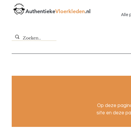
Authentieke
Vloerkleden
.nl
Alle
Op deze pagina
site en deze pa