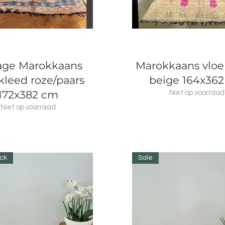
Snel overzicht
Snel overzicht
age Marokkaans
Marokkaans vloe
kleed roze/paars
beige 164x36
172x382 cm
Niet op voorraad
Niet op voorraad
ock
Sale